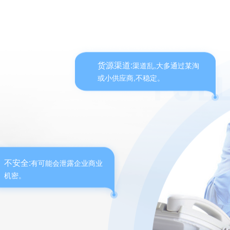
橙
核电工业
水溶性
Gee产品电子单页
Sharpie
EXPO
3M
papermate/缤乐美
Prismacolor/培斯玛
培训教育
开盖防干
棕
测试报告PDF下载
Markal
DYKEM
ACCU
DYMOSEM
A.shine /爱莎
船舶制造
速干
紫
日本品牌
航天工业
金
货源渠道:
渠道乱,大多通过某淘
其他行业
UNI/三菱
Artline/旗牌
TAT/旗牌
Sakura/樱花
Snowman/雪人
银
或小供应商,不稳定。
Pentel/派通
ZIG/吴竹
OLFA/爱利华
Tamiya/田宫
白
欧洲品牌
edding/艾迪
STAEDTLER/施德楼
Schneider/施耐德
acrotest
FIXOLID
SCHNOFRAK/施诺法克
PILLAR/舒曼
DYMO/达美
不安全:
有可能会泄露企业商业
机密。