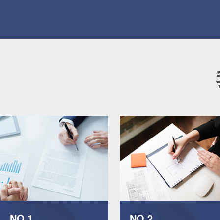
NO.1
NO.2