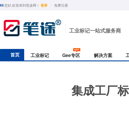
Hi
您好,欢迎来到笔途网！
登录
免费注册
工业标记一站式服务商
首页
工业标记
Gee专区
解决方案
行业分类
印油与墨水
功能分类
Geemarker专题
保护与防护
颜色
行业用途
国产精品
半导体/光学
工业印油
防水
最新ROHS下载
台面保护垫
黑
光纤线缆
Sipa/中柏
光学/半导体
Hamso/汉升
核电五金工业
TOYO/东洋
汽车电器制造
BAOKE/宝克
实验室
Deli/得力
集成工厂标
PLATINUM/白金
汽车制造
工业印台
耐酒精
Geemarker-2020
防护手套
红
热销款式
实验室
工业印章
耐酸碱
作业手套
蓝
东南亚
G330白色速干
G-330纯黑油性笔
G-1600多色水性笔
G-370低氯
生物医药
补充墨水
耐高温
绿
G-390核工业标准笔
geemarker/功意
Morris / 模丽思
G-16汽车底漆笔
Simbalion/雄狮
G-3501实验室耐精精(1.5mm
ACE/英士
L
美术绘图
测试墨水
耐低温
G-3201实验室耐精精(1.0mm)
黄
五金机电
耐油
北美品牌