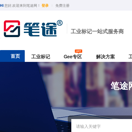
Hi
您好,欢迎来到笔途网！
登录
免费注册
工业标记一站式服务商
首页
工业标记
Gee专区
解决方案
行业分类
印油与墨水
功能分类
Geemarker专题
保护与防护
颜色
行业用途
国产精品
笔途
半导体/光学
工业印油
防水
最新ROHS下载
台面保护垫
黑
光纤线缆
Sipa/中柏
光学/半导体
Hamso/汉升
核电五金工业
TOYO/东洋
汽车电器制造
BAOKE/宝克
实验室
Deli/得力
PLATINUM/白金
汽车制造
工业印台
耐酒精
Geemarker-2020
防护手套
红
热销款式
实验室
工业印章
耐酸碱
作业手套
蓝
东南亚
G330白色速干
G-330纯黑油性笔
G-1600多色水性笔
G-370低氯
生物医药
补充墨水
耐高温
绿
G-390核工业标准笔
geemarker/功意
Morris / 模丽思
G-16汽车底漆笔
Simbalion/雄狮
G-3501实验室耐精精(1.5mm
ACE/英士
L
美术绘图
测试墨水
耐低温
G-3201实验室耐精精(1.0mm)
黄
五金机电
耐油
北美品牌