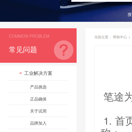
橙
核电工业
水溶性
Gee产品电子单页
Sharpie
EXPO
3M
papermate/缤乐美
Prismacolor/培斯玛
培训教育
开盖防干
棕
搜
测试报告PDF下载
Markal
DYKEM
ACCU
DYMOSEM
A.shine /爱莎
船舶制造
速干
紫
日本品牌
航天工业
金
COMMON PROBLEM
当前位置：
帮助中心
>
其他行业
UNI/三菱
Artline/旗牌
TAT/旗牌
Sakura/樱花
Snowman/雪人
银
常见问题
Pentel/派通
ZIG/吴竹
OLFA/爱利华
Tamiya/田宫
白
欧洲品牌
edding/艾迪
工业解决方案
STAEDTLER/施德楼
Schneider/施耐德
acrotest
FIXOLID
SCHNOFRAK/施诺法克
PILLAR/舒曼
DYMO/达美
产品挑选
笔途为
正品确保
关于试用
1. 
品牌加入