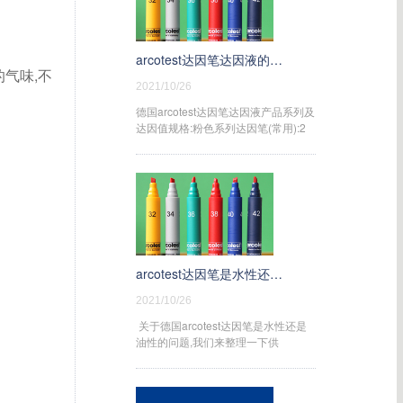
arcotest达因笔达因液的颜色和达因值有哪些种类?
的气味,不
2021/10/26
德国arcotest达因笔达因液产品系列及
达因值规格:粉色系列达因笔(常用):2
arcotest达因笔是水性还是油性的?
2021/10/26
关于德国arcotest达因笔是水性还是
油性的问题,我们来整理一下供