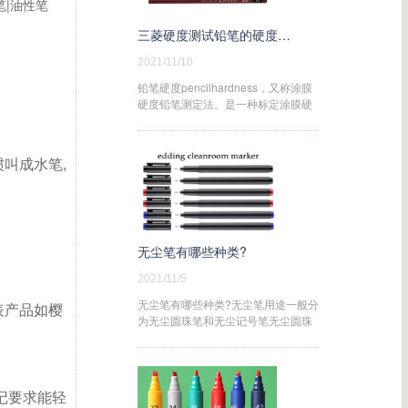
笔|油性笔
三菱硬度测试铅笔的硬度分哪些等级和种类?
2021/11/10
铅笔硬度pencilhardness，又称涂膜
硬度铅笔测定法。是一种标定涂膜硬
度
叫成水笔,
无尘笔有哪些种类?
2021/11/5
无尘笔有哪些种类?无尘笔用途一般分
表产品如樱
为无尘圆珠笔和无尘记号笔无尘圆珠
笔:主要用于无
标记要求能轻