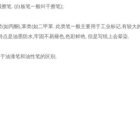
笔. (白板笔一般叫干擦笔);
类(如丙酮),苯类(如二甲苯. 此类笔一般主要用于工业标记,有较大
特点是油墨防水,牢固不易褪色,色彩鲜艳. 但是写纸上会晕染.
于油漆笔和油性笔的区别.