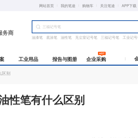
网站首页
我的笔途
购物车
关注笔途
APP下载
服务商
油漆笔
底涂笔
油性笔
无尘室记号笔
三福记号笔
工业记号
案
工业用品
报告与图册
企业采购
么区别
rker专题
与防护
颜色分类
工业清洁
工厂采购
工业笔检测报告
墨水特性
工业耗材
经销商采购
使用场景
价格分类
团体
HS下载
保护垫
黑
擦试纸
工厂供货
ROHS报告
水性干擦
工业胶带
何为经销商
半导体/光学
1元以下
我要
实验室
Deli/得力
GENVANA/金万年
和油性笔有什么区别
ker-2020
手套
擦拭布
笔途优势
HF卤素报告
水性湿擦
工业橡皮
成为经销商
实验室
1-5元
红
手套
开发需求
MSDS报告
油性不可擦
工业刀具
我要帮助
汽车制造
6-10元
蓝
G-370低氯无硫
产品搜索
VOC报告
其他
标签打印机
核电工业
10-15元
绿
精(1.5mm)
CE/英士
Liberty/利百代
其他报告
线幅范围(mm)
更多>>
15-20元
黄
0.03－0.05
20-50元