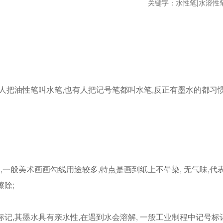
关键字：
水性笔|水溶性
橙
0.1-0.8
50-100元
lor/培斯玛
Kimberly-Clark/金佰利
棕
1.0-2.0
1000元以上
2.0-5.0
紫
5.0－10.0
金
10以上
owman/雪人
Zebra/斑马
PILOT/百乐
银
有人把油性笔叫水笔,也有人把记号笔都叫水笔,反正有墨水的都习惯
白
acrotest
FABER-CASTELL/辉柏嘉
MO/达美
染,一般美术画画勾线用途较多,特点是画到纸上不晕染, 无气味,代
擦除;
业标记,其墨水具有亲水性,在遇到水会溶解, 一般工业制程中记号