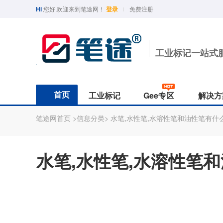
Hi
您好,欢迎来到笔途网！
登录
免费注册
工业标记一站式
首页
工业标记
Gee专区
解决方
笔途网首页
>信息分类>
水笔,水性笔,水溶性笔和油性笔有什
行业分类
印油与墨水
功能分类
Geema
保护
行业用途
国产精品
半导体/光学
工业印油
防水
最新RO
台面
光纤线缆
Sipa/中柏
光学/半导体
Hamso/汉升
核电五金工业
TOYO/东洋
汽车电器制造
BAOKE/宝克
水笔,水性笔,水溶性笔
PLATINUM/白金
汽车制造
工业印台
耐酒精
Geemar
防护
热销款式
实验室
工业印章
耐酸碱
作业
东南亚
G330白色速干
G-330纯黑油性笔
G-1600多色水性笔
生物医药
补充墨水
耐高温
G-390核工业标准笔
geemarker/功意
Morris / 模丽思
G-16汽车底漆笔
Simbalion/雄狮
G-3501实验室耐精
A
美术绘图
测试墨水
耐低温
G-3201实验室耐精精(1.0mm)
五金机电
耐油
北美品牌