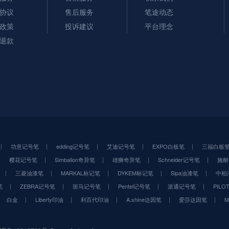
协议
售后服务
笔途动态
政策
投诉建议
平台理念
退款
功意记号笔
edding记号笔
艾迪记号笔
EXPO白板笔
三福白板
樱花记号笔
Simbalion奇异笔
雄狮奇异笔
Schneider记号笔
施耐
三菱油漆笔
MARKAL标记笔
DYKEM标记笔
Sipa油漆笔
中柏
笔
ZEBRA记号笔
斑马记号笔
Pentel记号笔
派通记号笔
PIL
白金
Liberty印油
利百代印油
A.shine达因笔
爱莎达因笔
M