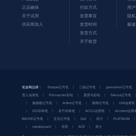
正品确保
付款方式
用户
关于试用
发票事宜
隐私
供应商加入
发货时间
极速
发货方式
关于收货
笔途网品牌：
Sharpie记号笔
三福记号笔
geemarker记号笔
雪人油漆笔
Prismacolor彩铅
霹雳马彩铅
Sakura记号笔
施德楼记号笔
Artline记号笔
旗牌记号笔
UNI油漆笔
ZIG菲林笔
吴竹菲林笔
ACCU达因笔
Arcotest达因
BAOKE记号笔
宝克记号笔
Deli
得力
PLATINUM
nakabayashi
寺西
ACE
英士