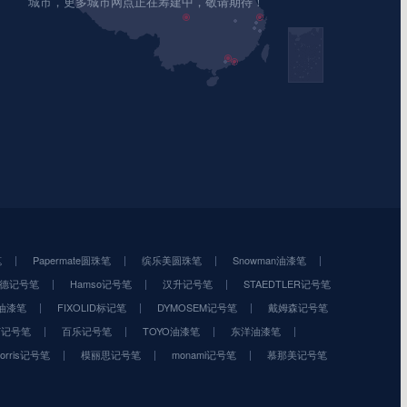
城市，更多城市网点正在筹建中，敬请期待！
笔
Papermate圆珠笔
缤乐美圆珠笔
Snowman油漆笔
德记号笔
Hamso记号笔
汉升记号笔
STAEDTLER记号笔
油漆笔
FIXOLID标记笔
DYMOSEM记号笔
戴姆森记号笔
OT记号笔
百乐记号笔
TOYO油漆笔
东洋油漆笔
orris记号笔
模丽思记号笔
monami记号笔
慕那美记号笔