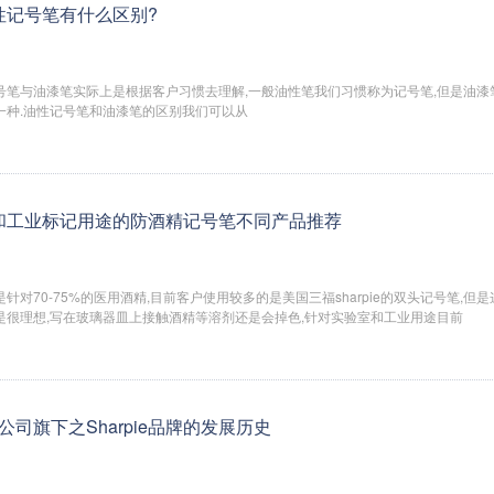
性记号笔有什么区别?
笔与油漆笔实际上是根据客户习惯去理解,一般油性笔我们习惯称为记号笔,但是油漆
一种.油性记号笔和油漆笔的区别我们可以从
和工业标记用途的防酒精记号笔不同产品推荐
针对70-75%的医用酒精,目前客户使用较多的是美国三福sharpie的双头记号笔,但
是很理想,写在玻璃器皿上接触酒精等溶剂还是会掉色,针对实验室和工业用途目前
三福公司旗下之Sharpie品牌的发展历史