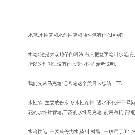
核电工业
水溶性
Gee产品电子单页
Sharpie
EXPO
3M
papermate/缤乐美
Prismaco
培训教育
开盖防干
测试报告PDF下载
Markal
DYKEM
ACCU
DYMOSEM
A.shine /爱莎
船舶制造
速干
日本品牌
航天工业
水笔,水性笔和水溶性笔和油性笔有什么区别?
其他行业
UNI/三菱
Artline/旗牌
TAT/旗牌
Sakura/樱花
Sn
Pentel/派通
ZIG/吴竹
OLFA/爱利华
Tamiya/田宫
水笔: 这是大众通俗的叫法,有人把签字笔叫水笔,
所以这种叫法没有什么专业性的参考说明.
欧洲品牌
edding/艾迪
STAEDTLER/施德楼
Schneider/施耐德
FIXOLID
SCHNOFRAK/施诺法克
PILLAR/舒曼
DY
我们先从马克笔/记号笔这个类目来总结一下.
水性笔: 主要成份水,耐水性颜料. 遇水不化开不晕
花的水性针管笔,三菱的水性马克笔. 能用有机溶剂
水溶性笔: 主要成份为水,染料,树脂. 一般用于工