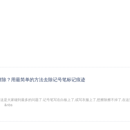
擦除？用最简单的方法去除记号笔标记痕迹
这是大家碰到最多的问题了.记号笔写在白板上了,或写衣服上了,想擦除擦不掉了,在
 &nbs