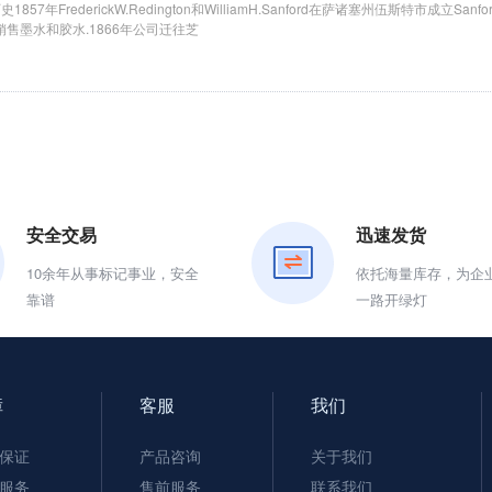
史1857年FrederickW.Redington和WilliamH.Sanford在萨诸塞州伍斯特市成立Sanf
售墨水和胶水.1866年公司迁往芝
安全交易
迅速发货
10余年从事标记事业，安全
依托海量库存，为企
靠谱
一路开绿灯
障
客服
我们
保证
产品咨询
关于我们
服务
售前服务
联系我们