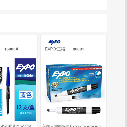
三福
16003A
EXPO/三福
80001
O水性胶片笔水溶性
美国三福白板笔Expo dry erase低