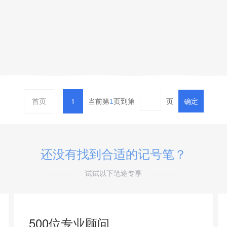
首页
1
当前第
页到第
页
确定
1
还没有找到合适的记号笔？
试试以下笔途专享
500位专业顾问