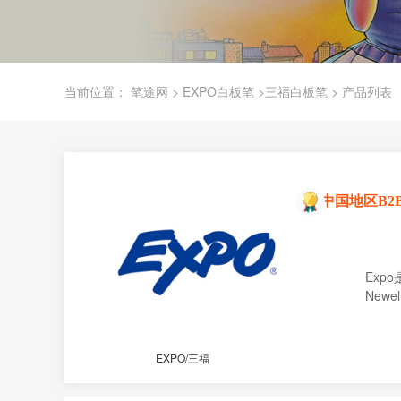
核电工业
水溶性
Gee产品电子单页
Sharpie
EXPO
3M
papermate/缤乐美
Prismaco
培训教育
开盖防干
测试报告PDF下载
Markal
DYKEM
ACCU
DYMOSEM
A.shine /爱莎
船舶制造
速干
当前位置：
日本品牌
笔途网
>
EXPO白板笔
>
三福白板笔
> 产品列表
航天工业
其他行业
UNI/三菱
Artline/旗牌
TAT/旗牌
Sakura/樱花
Sn
Pentel/派通
ZIG/吴竹
OLFA/爱利华
Tamiya/田宫
欧洲品牌
中国地区B2
edding/艾迪
STAEDTLER/施德楼
Schneider/施耐德
FIXOLID
SCHNOFRAK/施诺法克
PILLAR/舒曼
DY
Exp
Newe
EXPO/三福