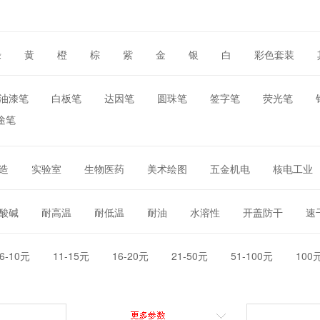
绿
黄
橙
棕
紫
金
银
白
彩色套装
油漆笔
白板笔
达因笔
圆珠笔
签字笔
荧光笔
途笔
造
实验室
生物医药
美术绘图
五金机电
核电工业
酸碱
耐高温
耐低温
耐油
水溶性
开盖防干
速
6-10元
11-15元
16-20元
21-50元
51-100元
100