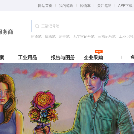
网站首页
我的笔途
购物车
关注笔途
APP下载
服务商
油漆笔
底涂笔
油性笔
无尘室记号笔
三福记号笔
工业记号
案
工业用品
报告与图册
企业采购
rker专题
与防护
颜色分类
工业清洁
工厂采购
工业笔检测报告
墨水特性
工业耗材
经销商采购
使用场景
价格分类
团体
HS下载
保护垫
黑
擦试纸
工厂供货
ROHS报告
水性干擦
工业胶带
何为经销商
半导体/光学
1元以下
我要
实验室
Deli/得力
GENVANA/金万年
ker-2020
手套
擦拭布
笔途优势
HF卤素报告
水性湿擦
工业橡皮
成为经销商
实验室
1-5元
红
手套
开发需求
MSDS报告
油性不可擦
工业刀具
我要帮助
汽车制造
6-10元
蓝
G-370低氯无硫
产品搜索
VOC报告
其他
标签打印机
核电工业
10-15元
绿
精(1.5mm)
CE/英士
Liberty/利百代
其他报告
线幅范围(mm)
更多>>
15-20元
黄
0.03－0.05
20-50元