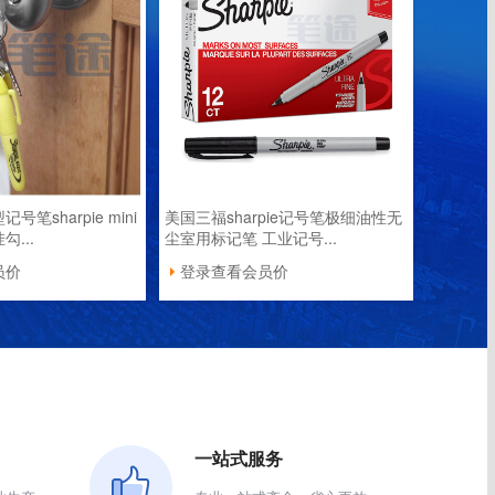
笔sharpie mini
美国三福sharpie记号笔极细油性无
...
尘室用标记笔 工业记号...
员价
登录查看会员价
一站式服务