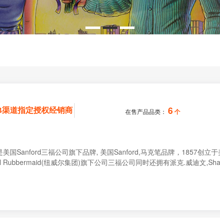
橙
0.1-0.8
50-100元
lor/培斯玛
Kimberly-Clark/金佰利
棕
1.0-2.0
1000元以上
2.0-5.0
紫
5.0－10.0
金
10以上
owman/雪人
Zebra/斑马
PILOT/百乐
银
白
6
B渠道指定授权经销商
在售产品品类：
个
acrotest
FABER-CASTELL/辉柏嘉
MO/达美
o是美国Sanford三福公司旗下品牌, 美国Sanford,马克笔品牌，18
ll Rubbermaid(纽威尔集团)旗下公司三福公司同时还拥有派克.威迪文,Sharp