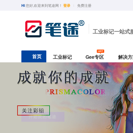
Hi
您好,欢迎来到笔途网！
登录
免费注册
工业标记一站式
首页
工业标记
Gee专区
解决方
行业分类
印油与墨水
功能分类
Geema
保护
行业用途
国产精品
半导体/光学
工业印油
防水
最新RO
台面
光纤线缆
Sipa/中柏
光学/半导体
Hamso/汉升
核电五金工业
TOYO/东洋
汽车电器制造
BAOKE/宝克
PLATINUM/白金
汽车制造
工业印台
耐酒精
Geemar
防护
热销款式
实验室
工业印章
耐酸碱
作业
东南亚
G330白色速干
G-330纯黑油性笔
G-1600多色水性笔
生物医药
补充墨水
耐高温
G-390核工业标准笔
geemarker/功意
Morris / 模丽思
G-16汽车底漆笔
Simbalion/雄狮
G-3501实验室耐精
A
美术绘图
测试墨水
耐低温
G-3201实验室耐精精(1.0mm)
五金机电
耐油
北美品牌