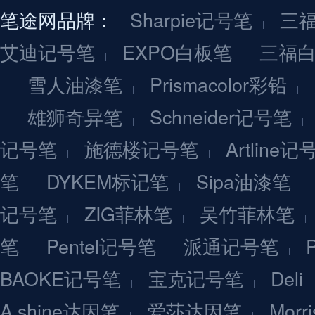
笔途网品牌：
Sharpie记号笔
三
艾迪记号笔
EXPO白板笔
三福
雪人油漆笔
Prismacolor彩铅
雄狮奇异笔
Schneider记号笔
记号笔
施德楼记号笔
Artline记
笔
DYKEM标记笔
Sipa油漆笔
记号笔
ZIG菲林笔
吴竹菲林笔
笔
Pentel记号笔
派通记号笔
BAOKE记号笔
宝克记号笔
Deli
A.shine达因笔
爱莎达因笔
Mor