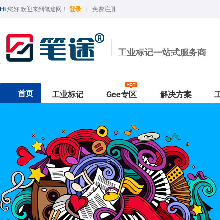
Hi
您好,欢迎来到笔途网！
登录
免费注册
工业标记一站式服务商
首页
工业标记
Gee专区
解决方案
行业分类
印油与墨水
功能分类
Geemarker专题
保护与防护
颜色
行业用途
国产精品
半导体/光学
工业印油
防水
最新ROHS下载
台面保护垫
黑
光纤线缆
Sipa/中柏
光学/半导体
Hamso/汉升
核电五金工业
TOYO/东洋
汽车电器制造
BAOKE/宝克
实验室
Deli/得力
PLATINUM/白金
汽车制造
工业印台
耐酒精
Geemarker-2020
防护手套
红
热销款式
实验室
工业印章
耐酸碱
作业手套
蓝
东南亚
G330白色速干
G-330纯黑油性笔
G-1600多色水性笔
G-370低氯
生物医药
补充墨水
耐高温
绿
G-390核工业标准笔
geemarker/功意
Morris / 模丽思
G-16汽车底漆笔
Simbalion/雄狮
G-3501实验室耐精精(1.5mm
ACE/英士
L
美术绘图
测试墨水
耐低温
G-3201实验室耐精精(1.0mm)
黄
五金机电
耐油
北美品牌